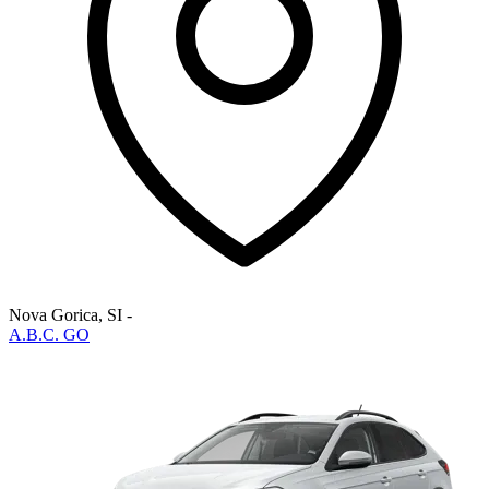
Nova Gorica
,
SI
-
A.B.C. GO