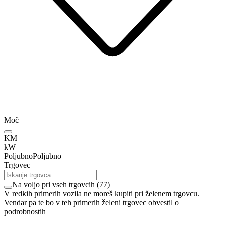
Moč
KM
kW
Poljubno
Poljubno
Trgovec
Na voljo pri vseh trgovcih
(
77
)
V redkih primerih vozila ne moreš kupiti pri želenem trgovcu.
Vendar pa te bo v teh primerih želeni trgovec obvestil o
podrobnostih