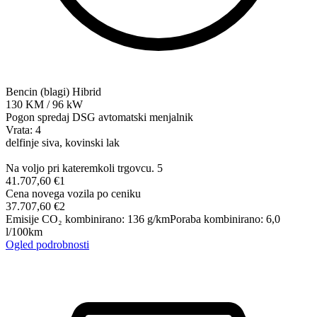
Bencin (blagi) Hibrid
130
KM
/
96
kW
Pogon spredaj
DSG avtomatski menjalnik
Vrata: 4
delfinje siva, kovinski lak
Na voljo pri kateremkoli trgovcu.
5
41.707,60 €
1
Cena novega vozila po ceniku
37.707,60 €
2
Emisije CO₂ kombinirano
:
136
g/km
Poraba kombinirano
:
6,0
l/100km
Ogled podrobnosti