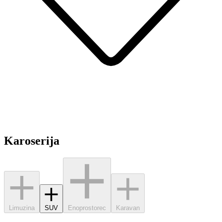
Karoserija
Limuzina
SUV
Enoprostorec
Karavan