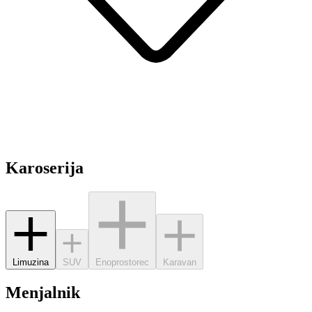
Karoserija
Limuzina
SUV
Enoprostorec
Karavan
Menjalnik