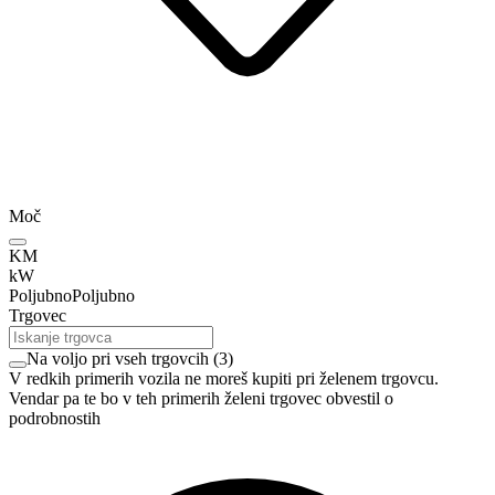
Moč
KM
kW
Poljubno
Poljubno
Trgovec
Na voljo pri vseh trgovcih
(
3
)
V redkih primerih vozila ne moreš kupiti pri želenem trgovcu.
Vendar pa te bo v teh primerih želeni trgovec obvestil o
podrobnostih