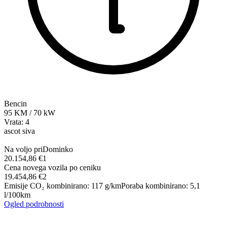
Bencin
95
KM
/
70
kW
Vrata: 4
ascot siva
Na voljo pri
Dominko
20.154,86 €
1
Cena novega vozila po ceniku
19.454,86 €
2
Emisije CO₂ kombinirano
:
117
g/km
Poraba kombinirano
:
5,1
l/100km
Ogled podrobnosti