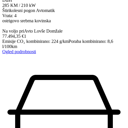
Dizel
285
KM
/
210
kW
Štirikolesni pogon
Avtomatik
Vrata: 4
ostrigovo srebrna kovinska
Na voljo pri
Avto Lovše Domžale
77.494,35 €
1
Emisije CO₂ kombinirano
:
224
g/km
Poraba kombinirano
:
8,6
l/100km
Ogled podrobnosti