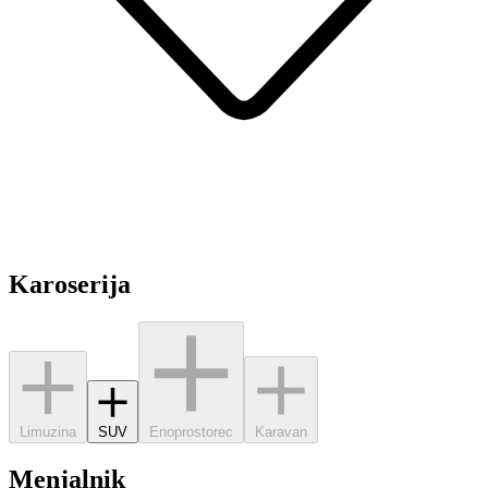
Karoserija
Limuzina
SUV
Enoprostorec
Karavan
Menjalnik