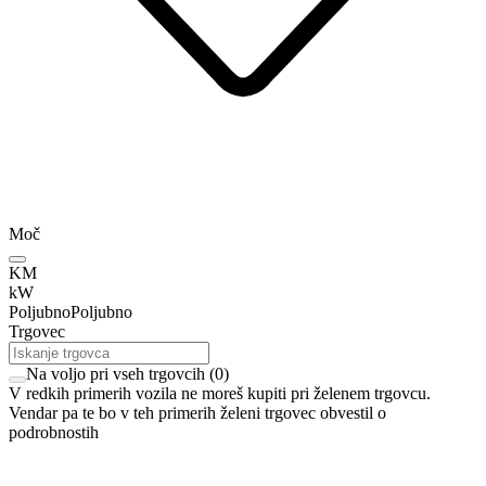
Moč
KM
kW
Poljubno
Poljubno
Trgovec
Na voljo pri vseh trgovcih
(
0
)
V redkih primerih vozila ne moreš kupiti pri želenem trgovcu.
Vendar pa te bo v teh primerih želeni trgovec obvestil o
podrobnostih