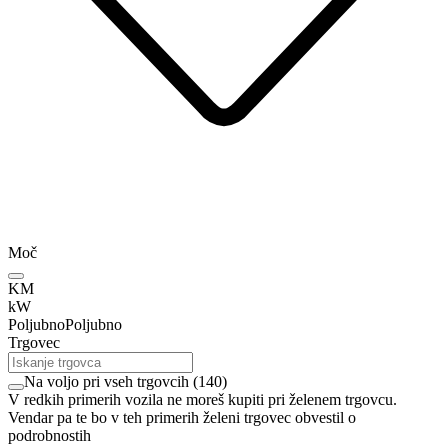
Moč
KM
kW
Poljubno
Poljubno
Trgovec
Na voljo pri vseh trgovcih
(
140
)
V redkih primerih vozila ne moreš kupiti pri želenem trgovcu.
Vendar pa te bo v teh primerih želeni trgovec obvestil o
podrobnostih