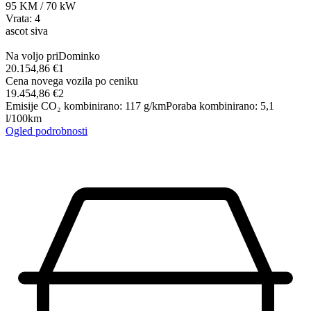
95
KM
/
70
kW
Vrata: 4
ascot siva
Na voljo pri
Dominko
20.154,86 €
1
Cena novega vozila po ceniku
19.454,86 €
2
Emisije CO₂ kombinirano
:
117
g/km
Poraba kombinirano
:
5,1
l/100km
Ogled podrobnosti